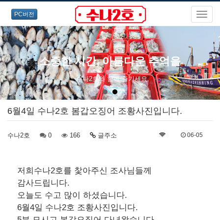
PC버전
소중한 시간, 아름다운 추억을
수나2호와 함께 즐기세요.
6월4일 수나2호 봄갑오징어 조황사진입니다.
수나2호
0
166
글주소
06-05
저희수나2호를 찿아주신 조사님들께
감사드립니다.
오늘도 수고 많이 하셨습니다.
6월4일 수나2호 조황사진입니다.
5분 모시고 봄갑오징어 다녀왔습니다...