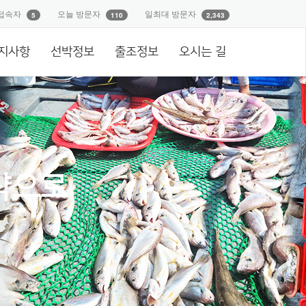
접속자
오늘 방문자
일최대 방문자
5
110
2,343
지사항
선박정보
출조정보
오시는 길
략으로