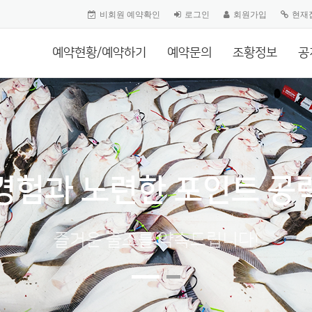
비회원 예약확인
로그인
회원가입
현재
예약현황/예약하기
예약문의
조황정보
공
경험과 노련한 포인트 공
즐거운 출조를 약속드립니다!