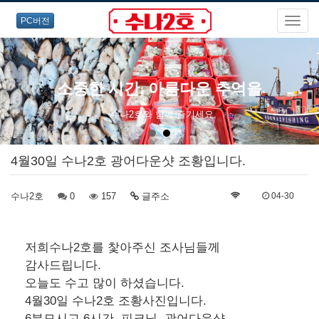
PC버전
소중한 시간, 아름다운 추억을
수나2호와 함께 즐기세요.
4월30일 수나2호 광어다운샷 조황입니다.
수나2호
0
157
글주소
04-30
저희수나2호를 찿아주신 조사님들께
감사드립니다.
오늘도 수고 많이 하셨습니다.
4월30일 수나2호 조황사진입니다.
6분모시고 6시간 피크닉 광어다운샷