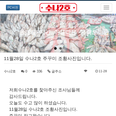
PC버전
오랜경험과 노련한 포인트 공략으로
즐거운 출조를 약속드립니다!
11월28일 수나2호 주꾸미 조황사진입니다.
수나2호
0
336
글주소
11-28
저희수나2호를 찿아주신 조사님들께
감사드립니다.
오늘도 수고 많이 하셨습니다.
11월28일 수나2호 조황사진입니다.
주꾸미 잡고왔습니다...