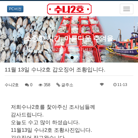
PC버전
오랜경험과 노련한 포인트 공략으로
즐거운 출조를 약속드립니다!
11월 13일 수나2호 갑오징어 조황입니다.
수나2호
0
358
글주소
11-13
저희수나2호를 찿아주신 조사님들께
감사드립니다.
오늘도 수고 많이 하셨습니다.
11월13일 수나2호 조황사진입니다.
갑오징어 잡고왔습니다...